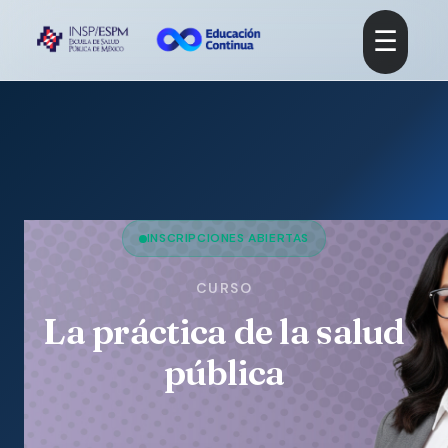
☰
INSCRIPCIONES ABIERTAS
CURSO
La práctica de la salud
pública