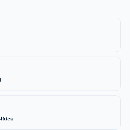
d
lítica