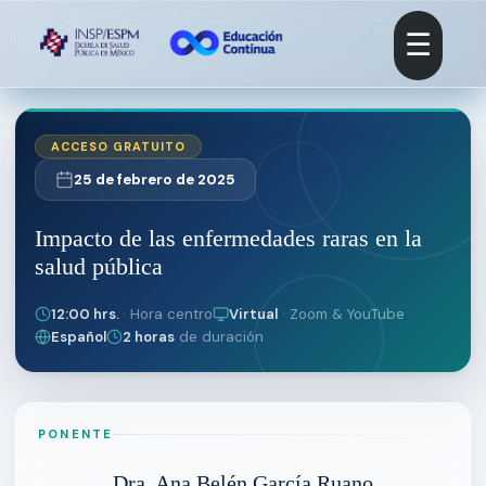
☰
ACCESO GRATUITO
25 de febrero de 2025
Impacto de las enfermedades raras en la
salud pública
12:00 hrs.
· Hora centro
Virtual
· Zoom & YouTube
Español
2 horas
de duración
PONENTE
Dra. Ana Belén García Ruano