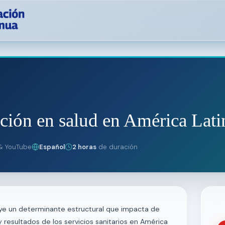
ción en salud en América Lati
& YouTube
Español
2 horas
de duración
tuye un determinante estructural que impacta de
 resultados de los servicios sanitarios en América