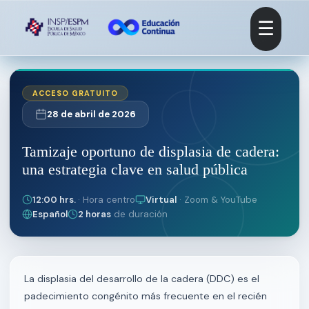
☰
ACCESO GRATUITO
28 de abril de 2026
Tamizaje oportuno de displasia de cadera:
una estrategia clave en salud pública
12:00 hrs.
· Hora centro
Virtual
· Zoom & YouTube
Español
2 horas
de duración
La displasia del desarrollo de la cadera (DDC) es el
padecimiento congénito más frecuente en el recién