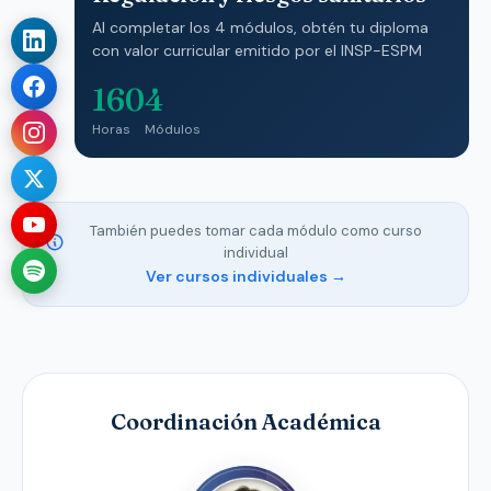
Al completar los 4 módulos, obtén tu diploma
con valor curricular emitido por el INSP-ESPM
160
4
Horas
Módulos
También puedes tomar cada módulo como curso
individual
Ver cursos individuales →
Coordinación Académica