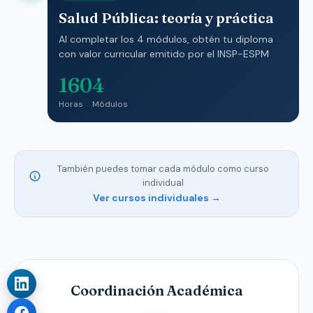
Salud Pública: teoría y práctica
Al completar los 4 módulos, obtén tu diploma
con valor curricular emitido por el INSP-ESPM
160
4
Horas
Módulos
También puedes tomar cada módulo como curso
individual
Ver cursos individuales →
Coordinación Académica